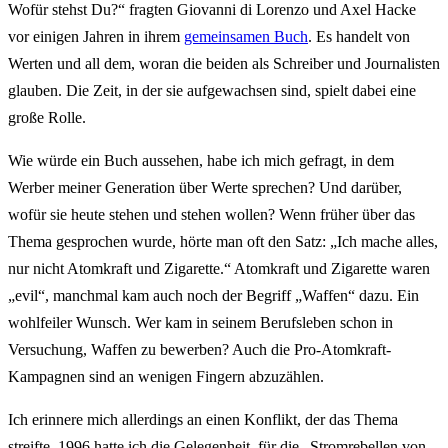
Wofür stehst Du?“ fragten Giovanni di Lorenzo und Axel Hacke
vor einigen Jahren in ihrem
gemeinsamen Buch
. Es handelt von
Werten und all dem, woran die beiden als Schreiber und Journalisten
glauben. Die Zeit, in der sie aufgewachsen sind, spielt dabei eine
große Rolle.
Wie würde ein Buch aussehen, habe ich mich gefragt, in dem
Werber meiner Generation über Werte sprechen? Und darüber,
wofür sie heute stehen und stehen wollen? Wenn früher über das
Thema gesprochen wurde, hörte man oft den Satz: „Ich mache alles,
nur nicht Atomkraft und Zigarette.“ Atomkraft und Zigarette waren
„evil“, manchmal kam auch noch der Begriff „Waffen“ dazu. Ein
wohlfeiler Wunsch. Wer kam in seinem Berufsleben schon in
Versuchung, Waffen zu bewerben? Auch die Pro-Atomkraft-
Kampagnen sind an wenigen Fingern abzuzählen.
Ich erinnere mich allerdings an einen Konflikt, der das Thema
streifte. 1996 hatte ich die Gelegenheit, für die „Stromrebellen von