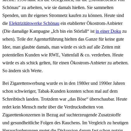
Schönau“ zu arbeiten, wie sie damals hießen. Sie sammelten
Spenden, um ihr eigenes Stromnetz kaufen zu können. Heute sind
die
Elektrizitätswerke Schönau
ein etablierter Ökostrom-Anbieter
(Die damalige Kampagne „Ich bin ein Störfall“ ist
in einer Doku
zu
sehen). Teile der Agenturführung hielten das Ganze für keine gute
Idee, man glaubte damals, man würde es sich auf alle Zeiten mit
potentiellen Kunden wie RWE, Vattenfall & co. verderben. Heute
würde es als schick gelten, für einen Ökostrom-Anbieter zu arbeiten.
So ändern sich Werte.
Bei Zigarettenwerbung wurde es in den 1980er und 1990er Jahren
schon schwieriger, Tabak-Kunden konnten schon mal auf dem
Schreibtisch landen. Trotzdem war „das Böse“ überschaubar. Heute
redet kein Mensch mehr über die Verdruckstheiten von
Zigarettenkonzernen in Bezug auf suchterzeugende Zusatzstoffe
und gesundheitliche Folgen des Rauchens. Im Vergleich zu heutigen
Herausforderungen mutet die Diskussion darum fast schon putzig