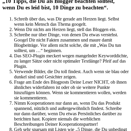
„10 Tipps, die Du als Blogger beachten solltest,
wenn Du es leid bist, 10 Dinge zu beachten“.
Schreib über das, was Dir gerade am Herzen liegt. Selbst
wenn kein Mensch das Thema googelt.
Wenn Dir nichts am Herzen liegt, stell das Bloggen ein.
Schreibe nur über Dinge, von denen Du etwas verstehst.
Googel Dir nicht Fakten zusammen und maure damit
Blogbeiträge. Vor allem nicht solche, die mit „Was Du tun
solltest, um …“ beginnen.
Das SEO-Plugin meckert wegen mangelnder Keyworddichte,
zu langer Sätze oder nicht optimaler Textlänge? Pfeif auf das
Plugin.
Verwende Bilder, die Du toll findest. Auch wenn sie blau oder
dunkel sind und Gesichter zeigen.
Frage am Ende des Blogposts Deine Leser NICHT, ob ihnen
ähnliches widerfahren ist oder ob sie weitere Punkte
hinzufügen können. Wenn sie kommentieren wollen, werden
sie kommentieren.
Nimm Kooperationen nur dann an, wenn Du das Produkt
spannend, nützlich und außergewöhnlich findest. Schreibe
nur dann darüber, wenn Du etwas Persönliches darüber zu
berichten hast. Kopiere niemals die werblichen
Beschreibungen Deiner Kooperationspartner!
Geh sehr sparsam mit Listen wie „5 Dinge, die Du unbedingt